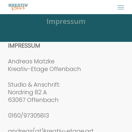
Skip
Menu
to
main
Impressum
content
IMPRESSUM
Andreas Matzke
Kreativ-Etage Offenbach
Studio & Anschrift:
Nordring 82 A
63067 Offenbach
0160/97305813
andreas(at)kreativ-etage.art