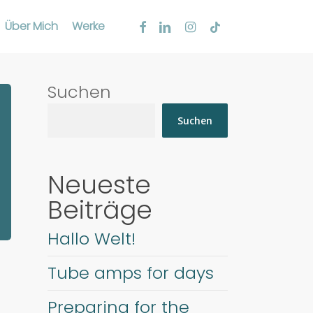
facebook
linkedin
instagram
tiktok
Über Mich
Werke
Suchen
Suchen
Neueste
Beiträge
Hallo Welt!
Tube amps for days
Preparing for the