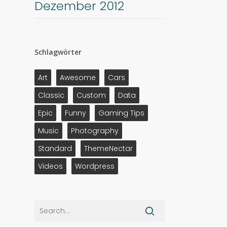
Dezember 2012
Schlagwörter
Art
Awesome
Cars
Classic
Custom
Data
Epic
Funny
Gaming Tips
Music
Photography
Standard
ThemeNectar
Videos
Wordpress