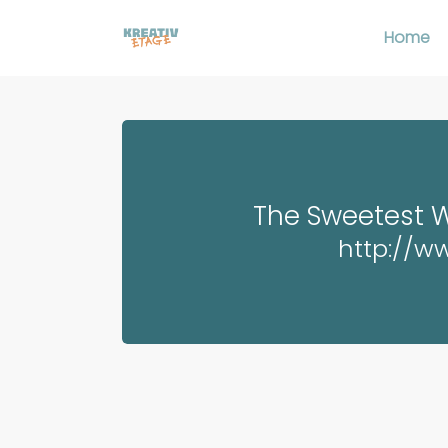
Skip
Home
to
main
content
The Sweetest 
http://